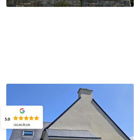
5.0
Lire nos
84
avis