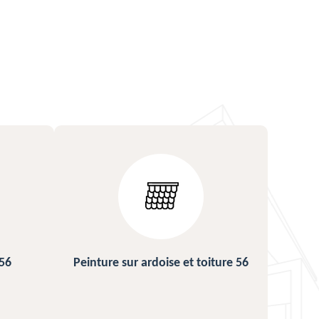
iture 56
Urgence fuite de toiture 56
Rép