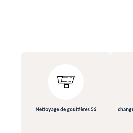
s 56
changement et pose de gouttière
N
56