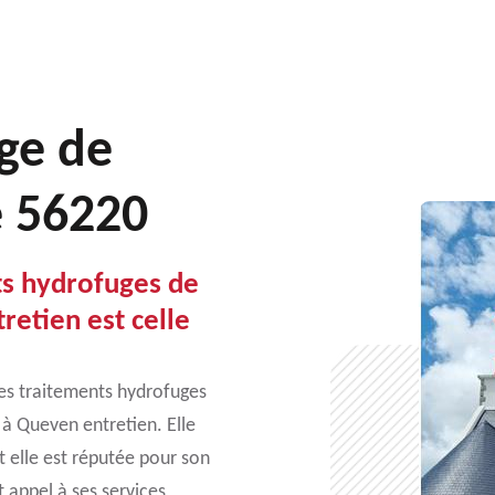
ge de
e 56220
ts hydrofuges de
retien est celle
des traitements hydrofuges
 à Queven entretien. Elle
 elle est réputée pour son
t appel à ses services