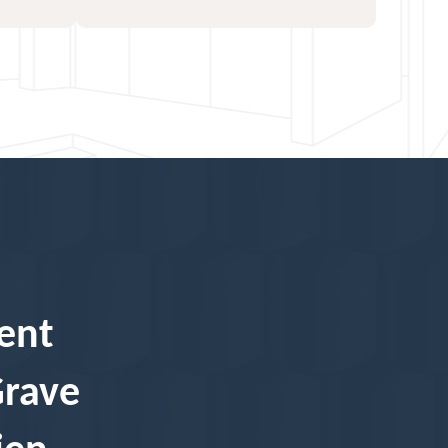
ment
Grave