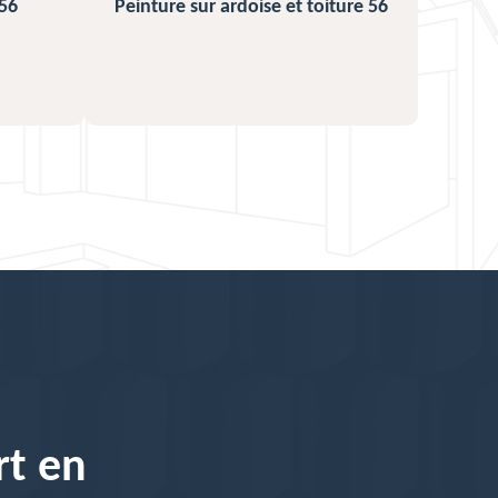
e et toiture 56
Urgence fuite de toiture 56
rt en