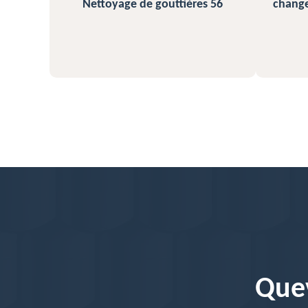
ttières 56
changement et pose de gouttière
56
Quev