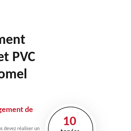
ment
 et PVC
gomel
ngement de
10
s devez réaliser un