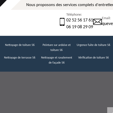
Nous proposons des services complets d'entretien
Téléphone:
Email:
02 52 56 17 61
queve
06 19 08 29 09
Nettoyage de toiture 56
Peinture sur ardoise et
Urgence fuite de toiture 56
toiture 56
Nettoyage de terrasse 56
Nettoyage et ravalement
Vérification de toiture 56
de façade 56