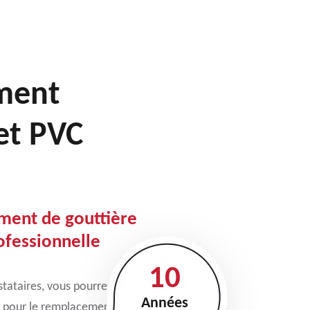
ment
 et PVC
ment de gouttière
ofessionnelle
10
stataires, vous pourrez
Années
er pour le remplacement de