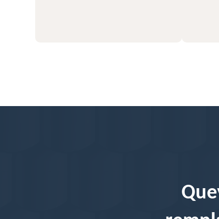
56
Quev