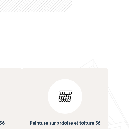
toiture 56
Urgence fuite de toiture 56
Ré