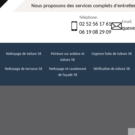
Nous proposons des services complets d'entretien
Téléphone:
Email:
02 52 56 17 61
queve
06 19 08 29 09
Nettoyage de toiture 56
Peinture sur ardoise et
Urgence fuite de toiture 56
toiture 56
Nettoyage de terrasse 56
Nettoyage et ravalement
Vérification de toiture 56
de façade 56