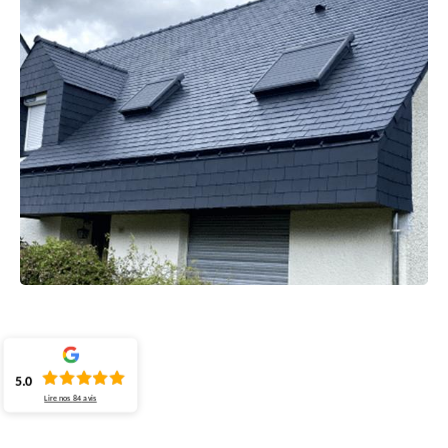
5.0
Lire nos
84
avis