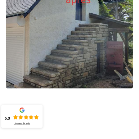
5.0
Lire nos
84
avis