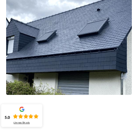
5.0
Lire nos
84
avis