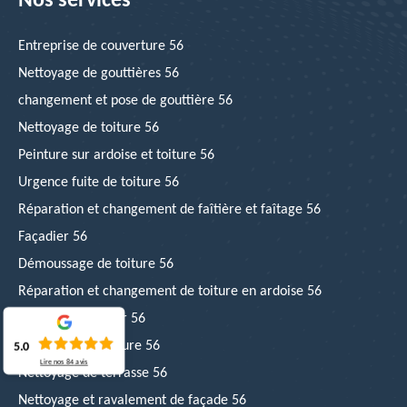
Nos services
Entreprise de couverture 56
Nettoyage de gouttières 56
changement et pose de gouttière 56
Nettoyage de toiture 56
Peinture sur ardoise et toiture 56
Urgence fuite de toiture 56
Réparation et changement de faîtière et faîtage 56
Façadier 56
Démoussage de toiture 56
Réparation et changement de toiture en ardoise 56
Couvreur zingueur 56
Hydrofuge de toiture 56
5.0
Lire nos
84
avis
Nettoyage de terrasse 56
Nettoyage et ravalement de façade 56