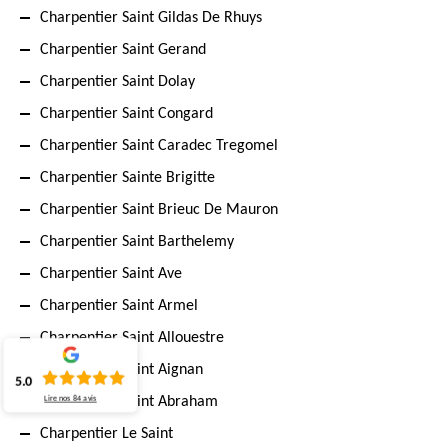
Charpentier Saint Gildas De Rhuys
Charpentier Saint Gerand
Charpentier Saint Dolay
Charpentier Saint Congard
Charpentier Saint Caradec Tregomel
Charpentier Sainte Brigitte
Charpentier Saint Brieuc De Mauron
Charpentier Saint Barthelemy
Charpentier Saint Ave
Charpentier Saint Armel
Charpentier Saint Allouestre
Charpentier Saint Aignan
5.0
Charpentier Saint Abraham
Lire nos
84
avis
Charpentier Le Saint