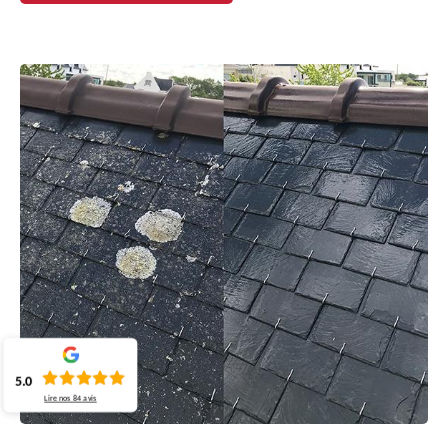
5.0
Lire nos
84
avis