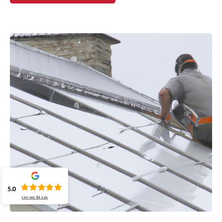
5.0
Lire nos
84
avis