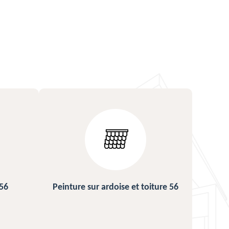
ture 56
Urgence fuite de toiture 56
Répa