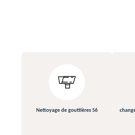
s 56
changement et pose de gouttière
N
56