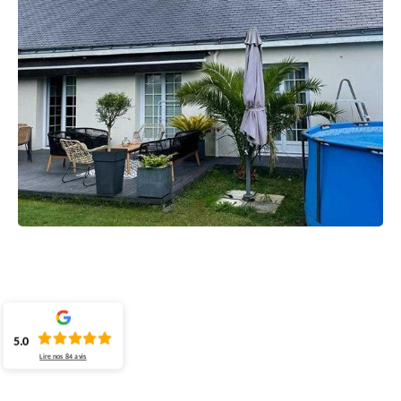
5.0
Lire nos
84
avis