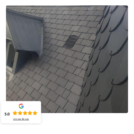
5.0
Lire nos
84
avis