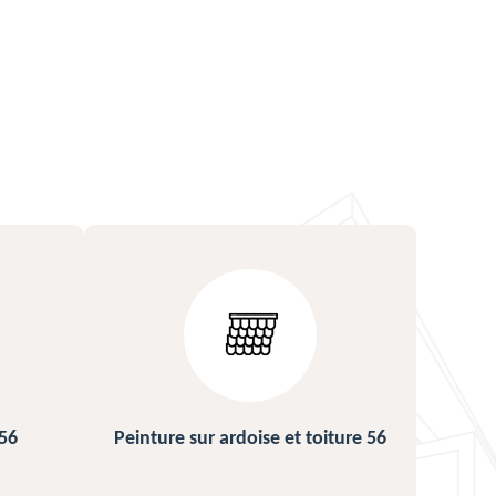
ture 56
Urgence fuite de toiture 56
Répa