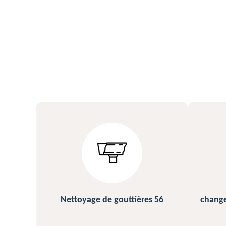
s 56
changement et pose de gouttière
N
56