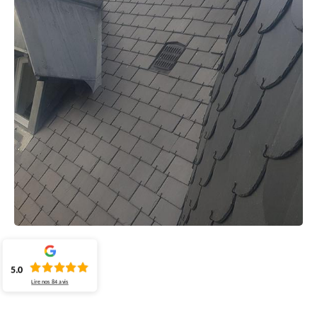
5.0
Lire nos
84
avis