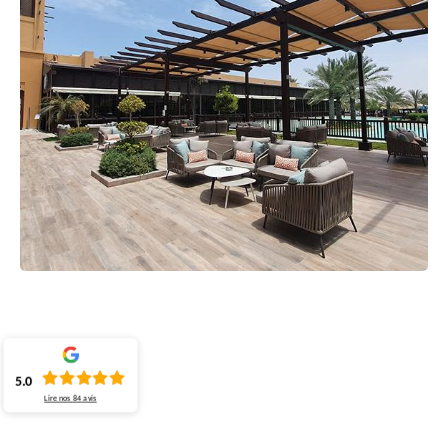
5.0
Lire nos
84
avis