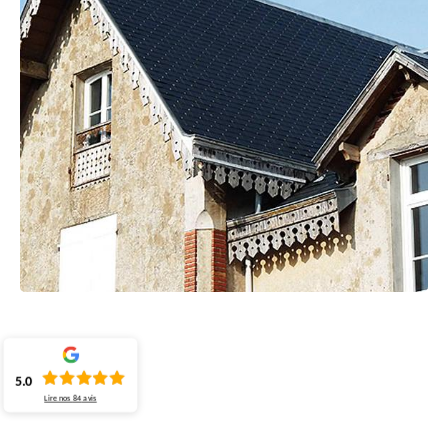
5.0
Lire nos
84
avis