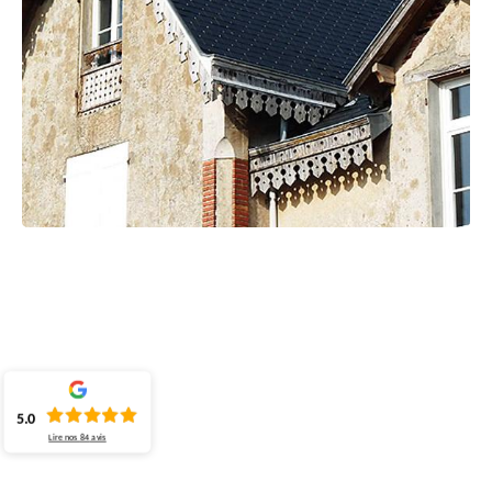
5.0
Lire nos
84
avis