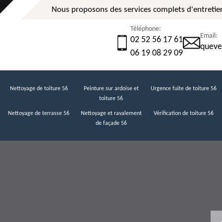
Nous proposons des services complets d'entretien
Téléphone:
Email:
02 52 56 17 61
queve
06 19 08 29 09
Nettoyage de toiture 56
Peinture sur ardoise et
Urgence fuite de toiture 56
toiture 56
Nettoyage de terrasse 56
Nettoyage et ravalement
Vérification de toiture 56
de façade 56