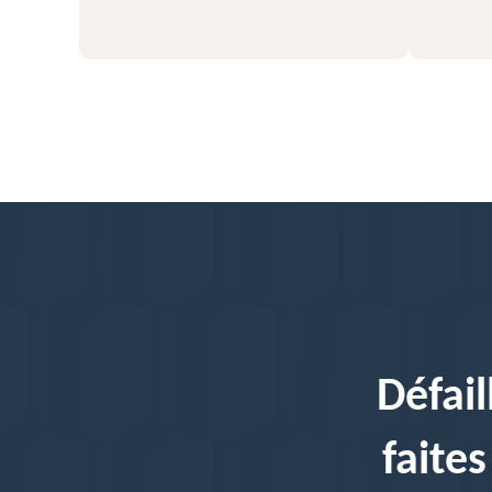
Défail
faite