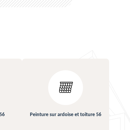
toiture 56
Urgence fuite de toiture 56
R