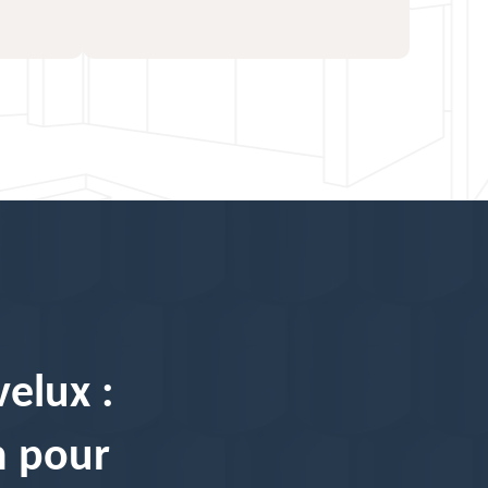
velux :
n pour