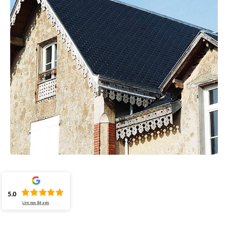
5.0
Lire nos
84
avis