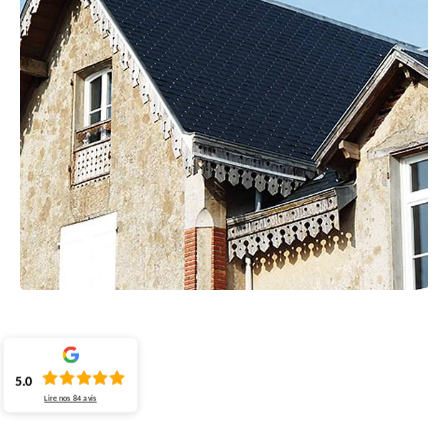
5.0
Lire nos
84
avis