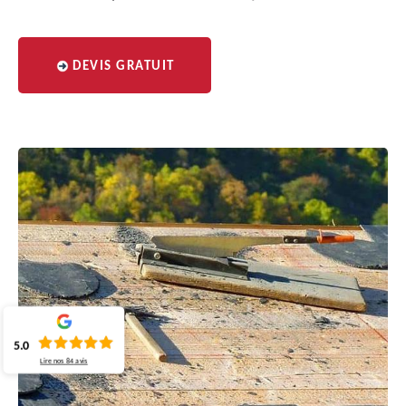
DEVIS GRATUIT
5.0
Lire nos
84
avis