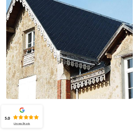
5.0
Lire nos
84
avis