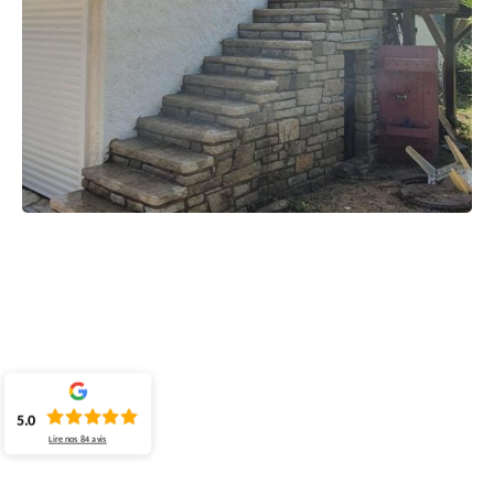
5.0
Lire nos
84
avis