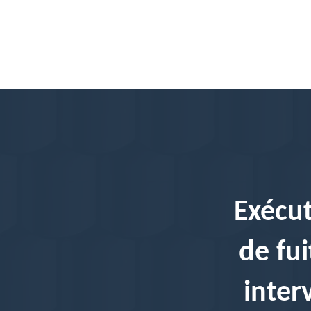
Exécut
de fui
inter