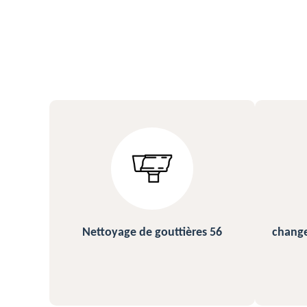
s 56
changement et pose de gouttière
N
56