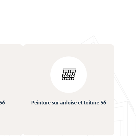
ture 56
Urgence fuite de toiture 56
Rép