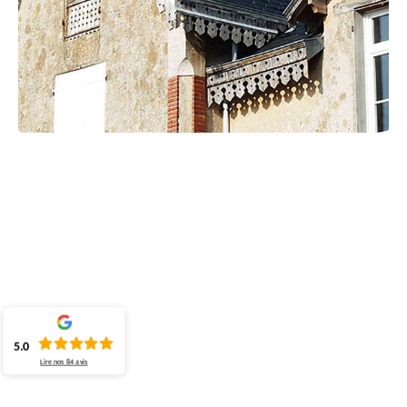
5.0
Lire nos
84
avis