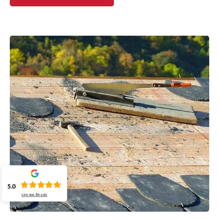
5.0
Lire nos
84
avis