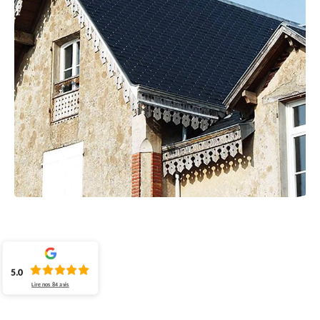
5.0
Lire nos
84
avis