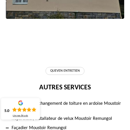
QUEVEN ENTRETIEN
AUTRES SERVICES
Réparation et changement de toiture en ardoise Moustoir
Remungol
5.0
Lire nos
84
avis
Réparateur, installateur de velux Moustoir Remungol
Façadier Moustoir Remungol