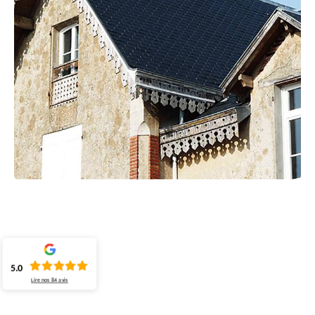
5.0
Lire nos
84
avis