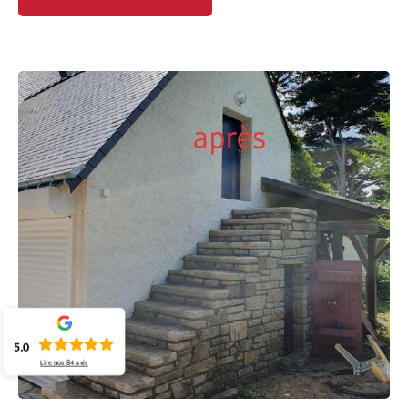
5.0
Lire nos
84
avis