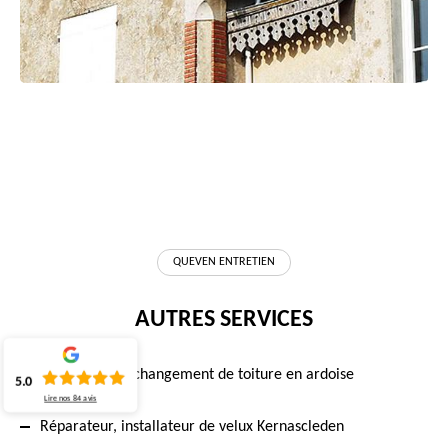
QUEVEN ENTRETIEN
AUTRES SERVICES
Réparation et changement de toiture en ardoise
5.0
Kernascleden
Lire nos
84
avis
Réparateur, installateur de velux Kernascleden