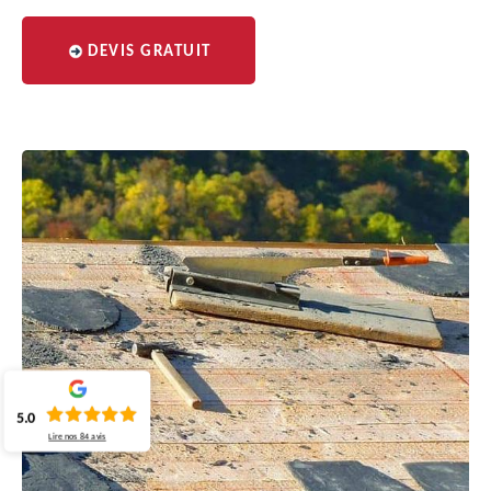
DEVIS GRATUIT
5.0
Lire nos
84
avis