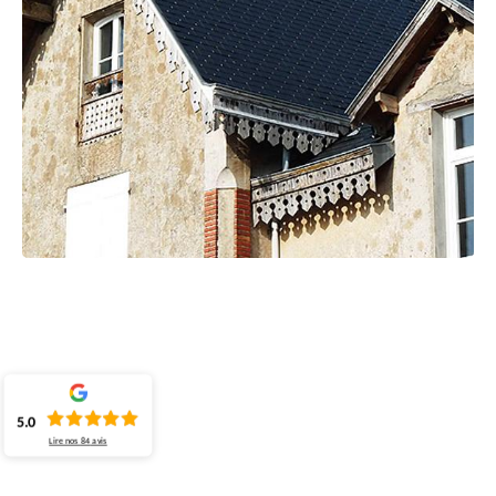
5.0
Lire nos
84
avis