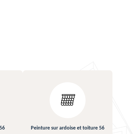
ture 56
Urgence fuite de toiture 56
Répa