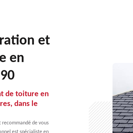
ration et
e en
290
t de toiture en
res, dans le
l est recommandé de vous
onnel est spécialiste en