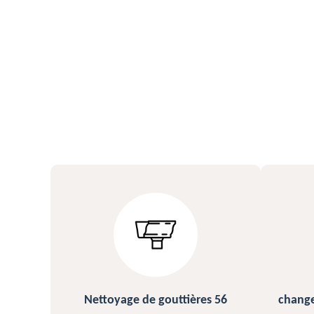
s 56
changement et pose de gouttière
N