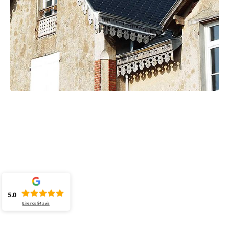
5.0
Lire nos
84
avis