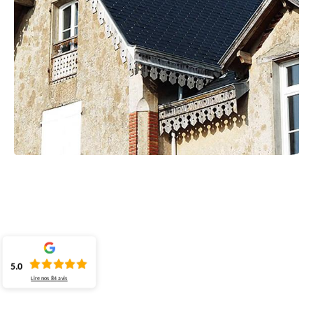
5.0
Lire nos
84
avis