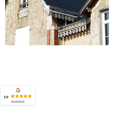
5.0
Lire nos
84
avis