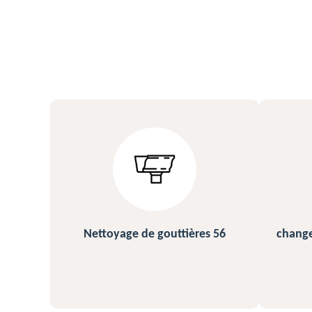
s 56
changement et pose de gouttière
N
56