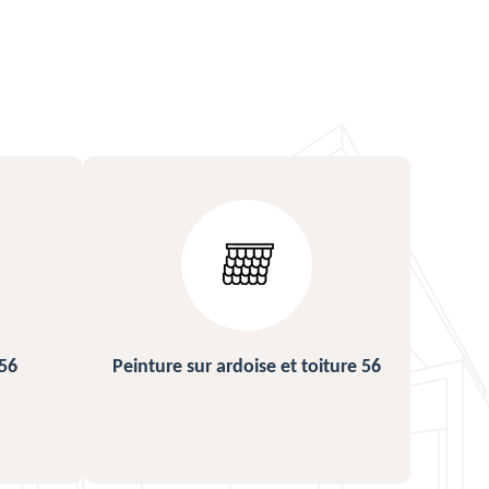
ture 56
Urgence fuite de toiture 56
Répa