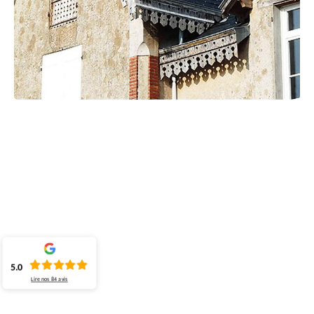
5.0
Lire nos
84
avis