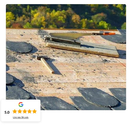
5.0
Lire nos
84
avis