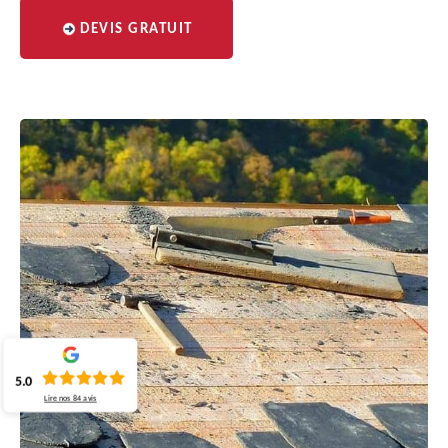
DEVIS GRATUIT
5.0
Lire nos
84
avis