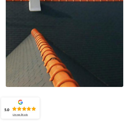
5.0
Lire nos
84
avis