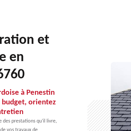
ration et
e en
56760
rdoise à Penestin
e budget, orientez
ntretien
des prestations qu’il livre,
 de vos travaux de