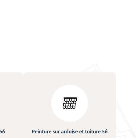
ture 56
Urgence fuite de toiture 56
Répa