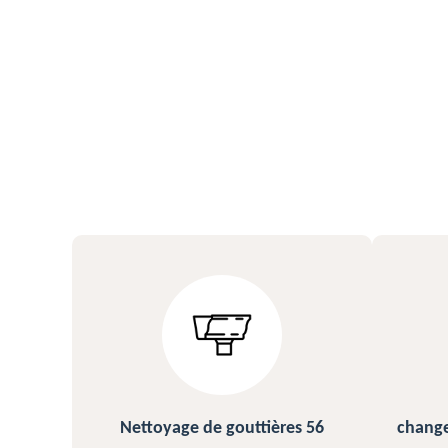
s 56
changement et pose de gouttière
N