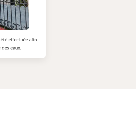
été effectuée afin
e des eaux.