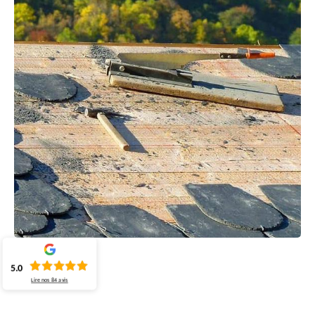
5.0
Lire nos
84
avis