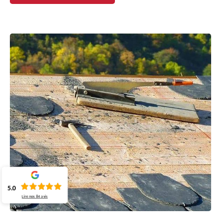
5.0
Lire nos
84
avis