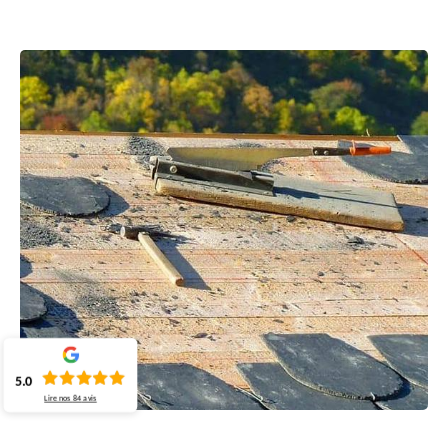
5.0
Lire nos
84
avis