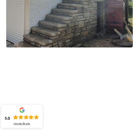
5.0
Lire nos
84
avis